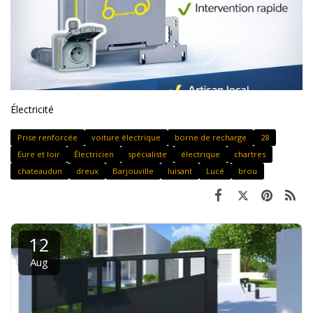
Électricité
Prise renforcée
voiture électrique
borne de recharge
28
Eure et loir
Électricien
spécialiste
électrique
chartres
chateaudun
dreux
Barjouville
luisant
Lucé
brou
12
Aug